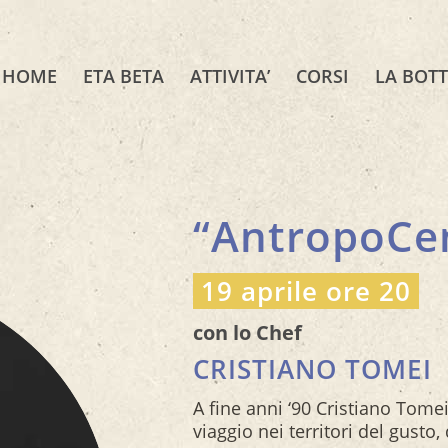
HOME
ETA BETA
ATTIVITA’
CORSI
LA BOT
“AntropoCen
19 aprile ore 20
con lo Chef
CRISTIANO TOMEI
A fine anni ‘90 Cristiano Tomei
viaggio nei territori del gusto, 