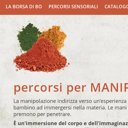
LA BORSA DI BO
PERCORSI SENSORIALI
CATALOG
percorsi per MAN
La manipolazione indirizza verso un’esperienza 
bambino ad immergersi nella materia. Le mani 
premono per penetrare.
È un’immersione del corpo e dell’immaginaz