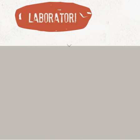
visita anche le
nostre proposte di
laboratori