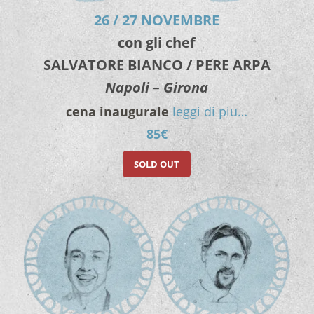
26 / 27 NOVEMBRE
con gli chef
SALVATORE BIANCO / PERE ARPA
Napoli –
Girona
cena inaugurale
leggi di piu…
85€
SOLD OUT