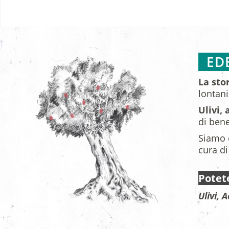
EDE
La sto
lontan
Ulivi,
di bene
Siamo c
cura di
Potet
Ulivi,