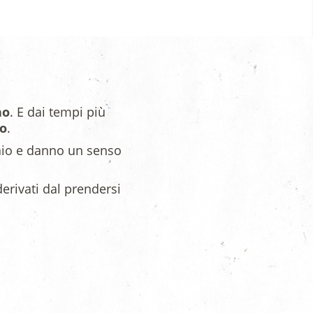
no
. E dai tempi più
to
.
vaio e danno un senso
derivati dal prendersi