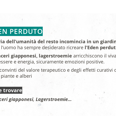
N PERDUTO
ria dell’umanità del resto incomincia in un giardi
i l’uomo ha sempre desiderato ricreare
l’Eden perdu
 aceri giapponesi, lagerstroemie
arricchiscono il vi
ssere e energia, sicuramente emozioni positive.
onvinti del valore terapeutico e degli effetti curativi 
 piante e alberi
e trovare
 Aceri giapponesi, Lagerstroemie…