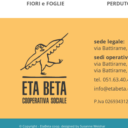
FIORI e FOGLIE
PERDUT
sede legale:
via Battirame
sedi operativ
via Battirame
via Battirame
tel. 051.63.40
info@etabeta
P.Iva 02693431
© Copyright - EtaBeta coop. designed by Susanne Weishar