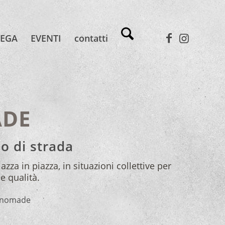
TEGA
EVENTI
contatti
ADE
bo di strada
azza in piazza, in situazioni collettive per
 e qualità.
nanomade