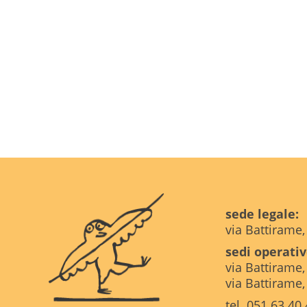
sede legale:
via Battirame
sedi operativ
via Battirame
via Battirame
tel. 051.63.40